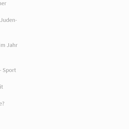
ner
 Juden-
 im Jahr
– Sport
it
e?