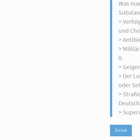
Was mach
Substa
> Verfol
und Chr
> Antibi
> Milit
0.
> Geige
> Der Lu
oder Se
> Straß
Deutsch
> Super
Zurück