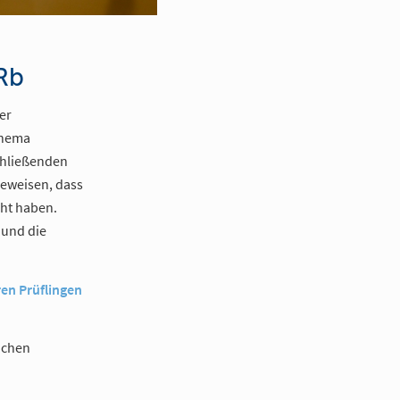
Rb
er
Thema
schließenden
beweisen, dass
cht haben.
 und die
ren Prüflingen
ichen