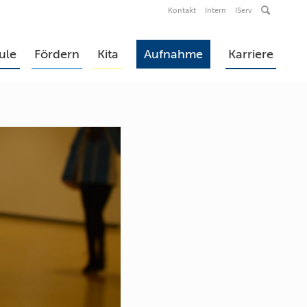
Kontakt
Intern
IServ
ule
Fördern
Kita
Aufnahme
Karriere