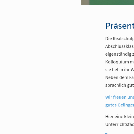
Präsen
Die Realschul
Abschlussklas
eigenständig 
Kolloquium mü
sie tief in ih
Neben dem Fac
sprachlich gu
Wir freuen un
gutes Gelinge
Hier eine kle
Unterrichtsfä