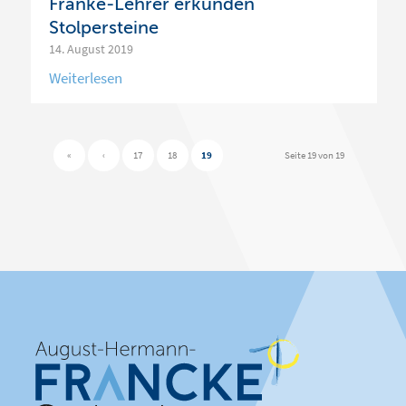
Franke-Lehrer erkunden
Stolpersteine
14. August 2019
«
‹
17
18
19
Seite 19 von 19