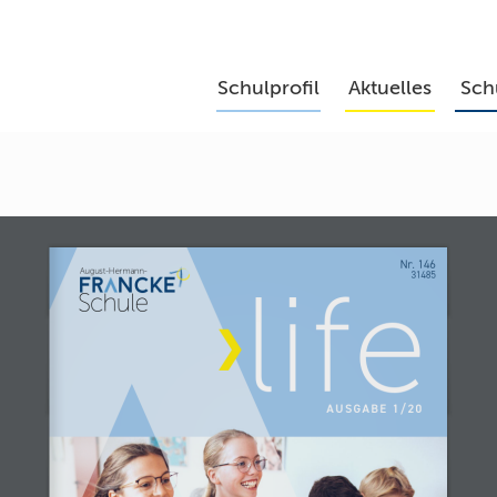
Schulprofil
Aktuelles
Sch
Nr. 146
August-Hermann-
life
31485
Fr
A
NCKE
›
Schule
AUSGABE 1/20