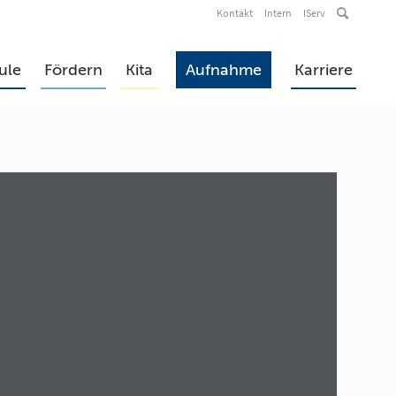
Kontakt
Intern
IServ
ule
Fördern
Kita
Aufnahme
Karriere