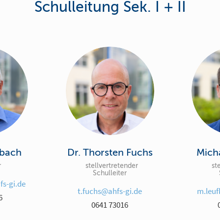
Schulleitung Sek. I + II
mbach
Dr. Thorsten Fuchs
Mich
r
stellvertretender
ste
Schulleiter
s-gi.de
t.fuchs@ahfs-gi.de
m.leuf
6
0641 73016