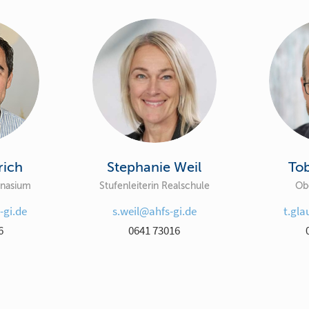
rich
Stephanie Weil
To
mnasium
Stufenleiterin Realschule
Obe
-gi.de
s.weil@ahfs-gi.de
t.gl
6
0641 73016