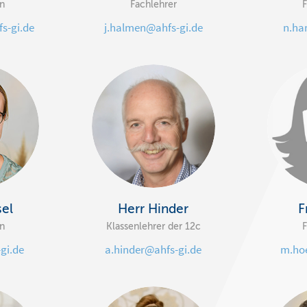
in
Fachlehrer
F
s-gi.de
j.halmen@ahfs-gi.de
n.ha
sel
Herr Hinder
F
in
Klassenlehrer der 12c
F
gi.de
a.hinder@ahfs-gi.de
m.ho