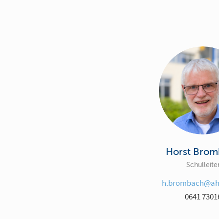
Horst Bro
Schulleite
h.brombach@ahf
0641 7301