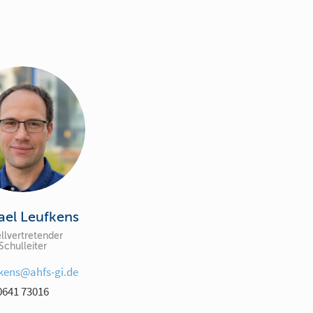
ael Leufkens
llvertretender
Schulleiter
kens@ahfs-gi.de
0641 73016