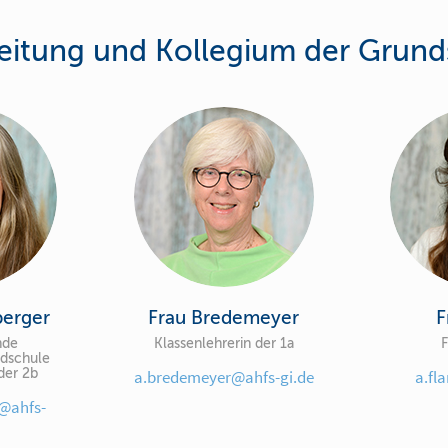
leitung und Kollegium der Grund
berger
Frau Bredemeyer
F
nde
Klassenlehrerin der 1a
F
ndschule
der 2b
a.bredemeyer@ahfs-gi.de
a.fl
@ahfs-