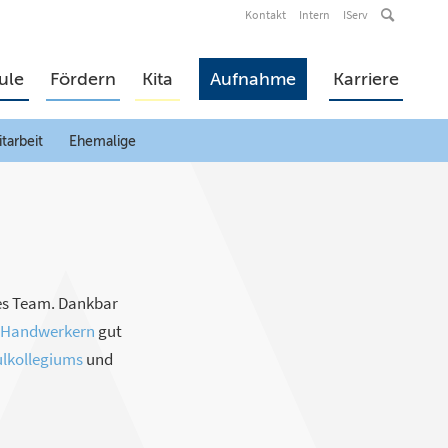
Kontakt
Intern
IServ
ule
Fördern
Kita
Aufnahme
Karriere
tarbeit
Ehemalige
tes Team. Dankbar
Handwerkern
gut
lkollegiums
und