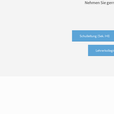
Nehmen Sie gern
Schulleitung (Sek. I+II)
Lehrerkollegiu