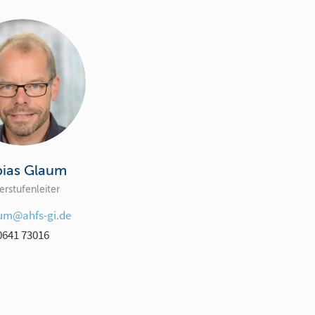
bias Glaum
rstufenleiter
aum@ahfs-gi.de
0641 73016